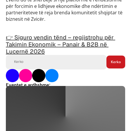
për forcimin e lidhjeve ekonomike dhe ndërtimin e 
partneriteteve të reja brenda komunitetit shqiptar të 
biznesit në Zvicër.
👉 Siguro vendin tënd – regjistrohu për 
Takimin Ekonomik – Panair & B2B në 
Lucernë 2026
Kerko
Kerko
Eventet e ardhshme:
Konferenca IV “Ekonomia shpëton Luginën” vjen në Bujanoc
Panairi i Bizneseve Shqiptare në Austri – Vjenë 2026