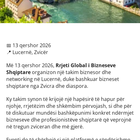
📅 13 qershor 2026
📍 Lucernë, Zvicër
Më 13 qershor 2026, 
Rrjeti Global i Bizneseve 
Shqiptare
 organizon një takim biznesor dhe 
networking në Lucernë, duke bashkuar bizneset 
shqiptare nga Zvicra dhe diaspora.
Ky takim synon të krijojë një hapësirë të hapur për 
njohje, rrjetëzim dhe shkëmbim përvojash, si dhe për 
të diskutuar mundësi bashkëpunimi konkret ndërmjet 
bizneseve dhe profesionistëve shqiptarë që veprojnë 
në tregun zviceran dhe më gjerë.
Eventi do të shërbejë si një platformë e rëndësishme 