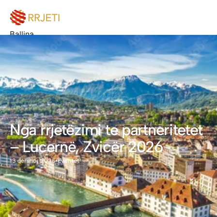
Ballina
Buletin
Degët
Bëhu anëtar
Eventet
Bëhu Sponsor
Rreth nesh
Kontakt
Nga rrjetëzimi te partneritetet 
– Lucernë, Zvicër 2026
•
13 qershor 2026
Eventet