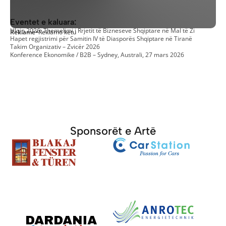
Eventet e kaluara:
Ulqin 2026: Themelimi i Rrjetit të Bizneseve Shqiptare në Mal të Zi
Reklamë
•
Reklamo këtu
Hapet regjistrimi për Samitin IV të Diasporës Shqiptare në Tiranë
Takim Organizativ – Zvicër 2026
Konference Ekonomike / B2B – Sydney, Australi, 27 mars 2026
Sponsorët e Artë