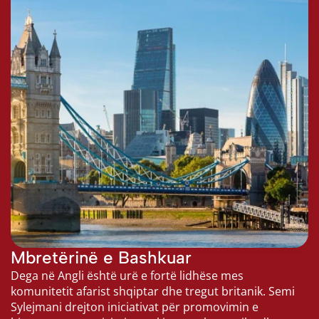
Mbretërinë e Bashkuar
Dega në Angli është urë e fortë lidhëse mes 
komunitetit afarist shqiptar dhe tregut britanik. Semi 
Sylejmani drejton iniciativat për promovimin e 