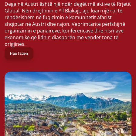
Dega në Austri është një ndër degët më aktive të Rrjetit 
Global. Nën drejtimin e Yll Blakajt, ajo luan një rol të 
rëndësishëm në fuqizimin e komunitetit afarist 
shqiptar në Austri dhe rajon. Veprimtaritë përfshijnë 
organizimin e panaireve, konferencave dhe nismave 
ekonomike që lidhin diasporën me vendet tona të 
origjinës.
Hap faqen