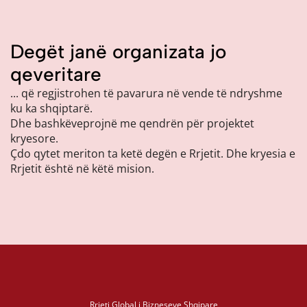
Degët janë organizata jo
qeveritare
... që regjistrohen të pavarura në vende të ndryshme
ku ka shqiptarë.
Dhe bashkëveprojnë me qendrën për projektet
kryesore.
Çdo qytet meriton ta ketë degën e Rrjetit. Dhe kryesia e
Rrjetit është në këtë mision.
Rrjeti Global i Bizneseve Shqipare