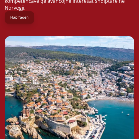
kompetencave që avancojnë interesat shqiptare në 
Norvegji.
Hap faqen