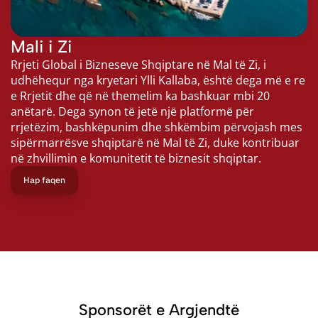
Mali i Zi
Rrjeti Global i Bizneseve Shqiptare në Mal të Zi, i 
udhëhequr nga kryetari Ylli Kallaba, është dega më e re 
e Rrjetit dhe që në themelim ka bashkuar mbi 20 
anëtarë. Dega synon të jetë një platformë për 
rrjetëzim, bashkëpunim dhe shkëmbim përvojash mes 
sipërmarrësve shqiptarë në Mal të Zi, duke kontribuar 
në zhvillimin e komunitetit të biznesit shqiptar.
Hap faqen
Sponsorët e Argjendtë