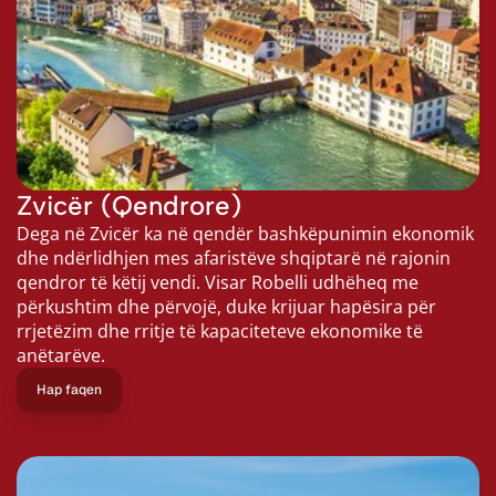
Zvicër (Qendrore)
Dega në Zvicër ka në qendër bashkëpunimin ekonomik 
dhe ndërlidhjen mes afaristëve shqiptarë në rajonin 
qendror të këtij vendi. Visar Robelli udhëheq me 
përkushtim dhe përvojë, duke krijuar hapësira për 
rrjetëzim dhe rritje të kapaciteteve ekonomike të 
anëtarëve.
Hap faqen