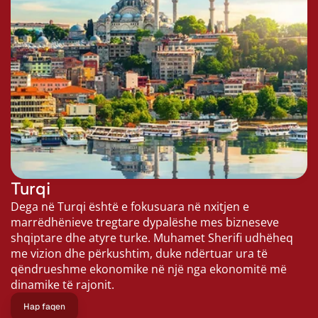
Turqi
Dega në Turqi është e fokusuara në nxitjen e 
marrëdhënieve tregtare dypalëshe mes bizneseve 
shqiptare dhe atyre turke. Muhamet Sherifi udhëheq 
me vizion dhe përkushtim, duke ndërtuar ura të 
qëndrueshme ekonomike në një nga ekonomitë më 
dinamike të rajonit.
Hap faqen