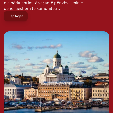
një përkushtim të veçantë për zhvillimin e 
qëndrueshëm të komunitetit.
Hap faqen