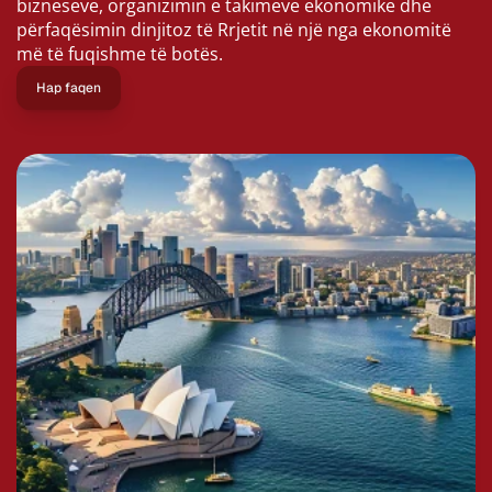
bizneseve, organizimin e takimeve ekonomike dhe 
përfaqësimin dinjitoz të Rrjetit në një nga ekonomitë 
më të fuqishme të botës.
Hap faqen