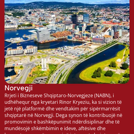
Norvegji
Rrjeti i Bizneseve Shqiptaro-Norvegjeze (NABN), i 
udhëhequr nga kryetari Rinor Kryeziu, ka si vizion të 
jetë një platformë dhe vendtakim për sipërmarrësit 
shqiptarë në Norvegji. Dega synon të kontribuojë në 
promovimin e bashkëpunimit ndërdisiplinar dhe të 
mundësojë shkëmbimin e ideve, aftësive dhe 