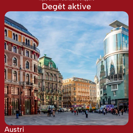
Degët aktive
Austri