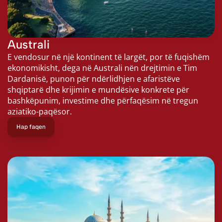
Australi
E vendosur në një kontinent të largët, por të fuqishëm 
ekonomikisht, dega në Australi nën drejtimin e Tim 
Dardanisë, punon për ndërlidhjen e afaristëve 
shqiptarë dhe krijimin e mundësive konkrete për 
bashkëpunim, investime dhe përfaqësim në tregun 
aziatiko-paqësor.
Hap faqen