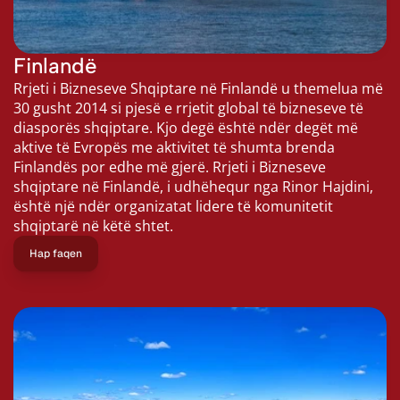
Finlandë
Rrjeti i Bizneseve Shqiptare në Finlandë u themelua më 
30 gusht 2014 si pjesë e rrjetit global të bizneseve të 
diasporës shqiptare. Kjo degë është ndër degët më 
aktive të Evropës me aktivitet të shumta brenda 
Finlandës por edhe më gjerë. Rrjeti i Bizneseve 
shqiptare në Finlandë, i udhëhequr nga Rinor Hajdini, 
është një ndër organizatat lidere të komunitetit 
shqiptarë në këtë shtet.
Hap faqen