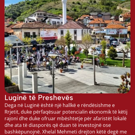
Luginë të Preshevës
Dega në Luginë është një hallkë e rëndësishme e 
Rrjetit, duke përfaqësuar potencialin ekonomik të këtij 
rajoni dhe duke ofruar mbështetje për afaristët lokalë 
dhe ata të diasporës që duan të investojnë ose 
bashkëpunojnë. Xhelal Mehmeti drejton këtë degë me 