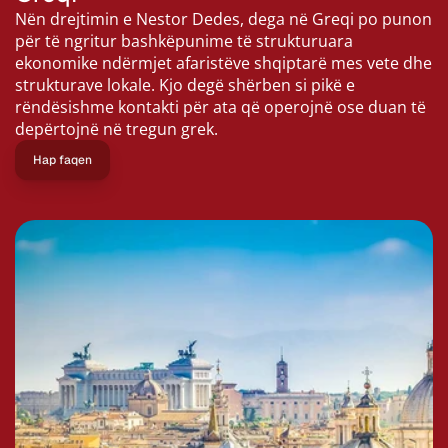
Nën drejtimin e Nestor Dedes, dega në Greqi po punon 
për të ngritur bashkëpunime të strukturuara 
ekonomike ndërmjet afaristëve shqiptarë mes vete dhe 
strukturave lokale. Kjo degë shërben si pikë e 
rëndësishme kontakti për ata që operojnë ose duan të 
depërtojnë në tregun grek.
Hap faqen