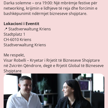
Darka solemne – ora 19:00: Një mbrëmje festive për
networking, krijimin e lidhjeve të reja dhe forcimin e
bashkëpunimit ndërmjet bizneseve shqiptare.
Lokacioni i Eventit
📍 Stadtverwaltung Kriens
Stadtplatz 1
CH-6010 Kriens
Stadtverwaltung Kriens
Me respekt,
Visar Robelli – Kryetar i Rrjetit të Bizneseve Shqiptare
në Zvicrën Qëndrore, degë e Rrjetit Global të Bizneseve
Shqiptare