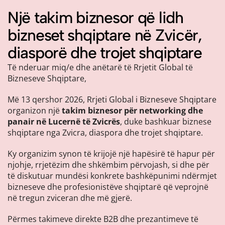
Një takim biznesor që lidh
bizneset shqiptare në Zvicër,
diasporë dhe trojet shqiptare
Të nderuar miq/e dhe anëtarë të Rrjetit Global të
Bizneseve Shqiptare,
Më 13 qershor 2026, Rrjeti Global i Bizneseve Shqiptare
organizon një
takim biznesor për networking dhe
panair në Lucernë të Zvicrës
, duke bashkuar biznese
shqiptare nga Zvicra, diaspora dhe trojet shqiptare.
Ky organizim synon të krijojë një hapësirë të hapur për
njohje, rrjetëzim dhe shkëmbim përvojash, si dhe për
të diskutuar mundësi konkrete bashkëpunimi ndërmjet
bizneseve dhe profesionistëve shqiptarë që veprojnë
në tregun zviceran dhe më gjerë.
Përmes takimeve direkte B2B dhe prezantimeve të