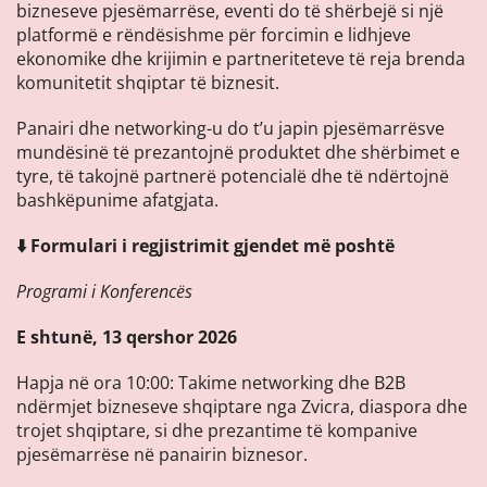
bizneseve pjesëmarrëse, eventi do të shërbejë si një
platformë e rëndësishme për forcimin e lidhjeve
ekonomike dhe krijimin e partneriteteve të reja brenda
komunitetit shqiptar të biznesit.
Panairi dhe networking-u do t’u japin pjesëmarrësve
mundësinë të prezantojnë produktet dhe shërbimet e
tyre, të takojnë partnerë potencialë dhe të ndërtojnë
bashkëpunime afatgjata.
⬇️ Formulari i regjistrimit gjendet më poshtë
Programi i Konferencës
E shtunë, 13 qershor 2026
Hapja në ora 10:00: Takime networking dhe B2B
ndërmjet bizneseve shqiptare nga Zvicra, diaspora dhe
trojet shqiptare, si dhe prezantime të kompanive
pjesëmarrëse në panairin biznesor.