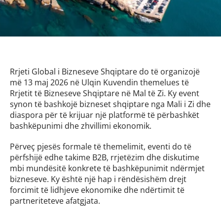
Rrjeti Global i Bizneseve Shqiptare do të organizojë 
më 13 maj 2026 në Ulqin Kuvendin themelues të 
Rrjetit të Bizneseve Shqiptare në Mal të Zi. Ky event 
synon të bashkojë bizneset shqiptare nga Mali i Zi dhe 
diaspora për të krijuar një platformë të përbashkët 
bashkëpunimi dhe zhvillimi ekonomik.
Përveç pjesës formale të themelimit, eventi do të 
përfshijë edhe takime B2B, rrjetëzim dhe diskutime 
mbi mundësitë konkrete të bashkëpunimit ndërmjet 
bizneseve. Ky është një hap i rëndësishëm drejt 
forcimit të lidhjeve ekonomike dhe ndërtimit të 
partneriteteve afatgjata.