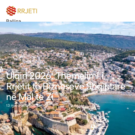
Ballina
Buletin
Degët
Bëhu anëtar
Eventet
Bëhu Sponsor
Rreth nesh
Kontakt
Ulqin 2026: Themelimi i 
Rrjetit të Bizneseve Shqiptare 
në Mal të Zi
•
13 maj 2026
Eventet