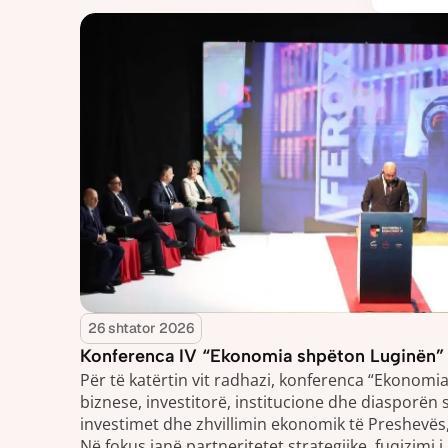
26 shtator 2026
Konferenca IV “Ekonomia shpëton Luginën” 
Për të katërtin vit radhazi, konferenca “Ekonomi
biznese, investitorë, institucione dhe diasporën s
investimet dhe zhvillimin ekonomik të Preshevës,
Në fokus janë partneritetet strategjike, fuqizimi