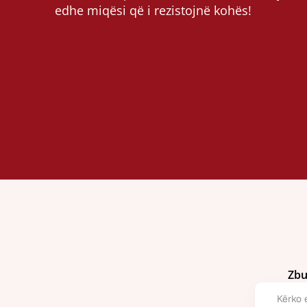
edhe miqësi që i rezistojnë kohës!
Zbu
Kërko e