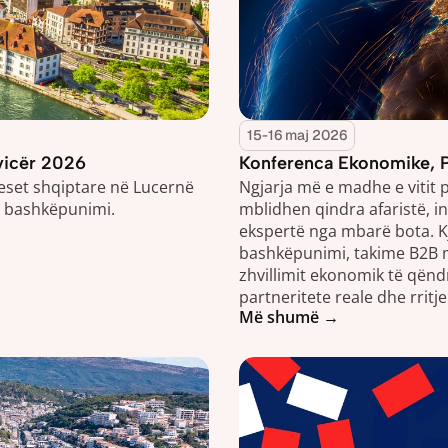
15-16 maj 2026
Zvicër 2026
Konferenca Ekonomike, P
set shqiptare në Lucernë 
Ngjarja më e madhe e vitit p
i bashkëpunimi.
mblidhen qindra afaristë, in
ekspertë nga mbarë bota. K
bashkëpunimi, takime B2B me
zhvillimit ekonomik të qënd
partneritete reale dhe rritje
Më shumë →