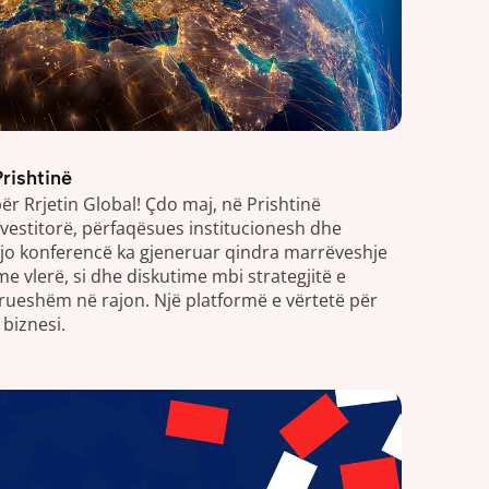
rishtinë
ër Rrjetin Global! Çdo maj, në Prishtinë 
vestitorë, përfaqësues institucionesh dhe 
jo konferencë ka gjeneruar qindra marrëveshje 
 vlerë, si dhe diskutime mbi strategjitë e 
rueshëm në rajon. Një platformë e vërtetë për 
 biznesi.