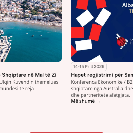
14-15 Prill 2026
 Shqiptare në Mal të Zi
Hapet regjistrimi për Sa
 Ulqin Kuvendin themelues 
Konferenca Ekonomike / B2
 mundësi të reja 
shqiptare nga Australia dhe 
dhe partneritete afatgjata.
Më shumë →