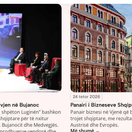
24 tetor 2026
vjen në Bujanoc
Panairi i Bizneseve Shqi
a shpëton Luginën” bashkon 
Panair biznesi në Vjenë që
hqiptare për të nxitur 
trojet shqiptare, me rezult
 Bujanocit dhe Medvegjës. 
Austrisë dhe Evropës.
Më shumë →
 i prodhuesve vendorë dhe 