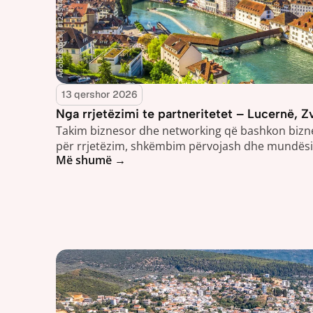
13 qershor 2026
Nga rrjetëzimi te partneritetet – Lucernë, 
Takim biznesor dhe networking që bashkon bizne
për rrjetëzim, shkëmbim përvojash dhe mundës
Më shumë →