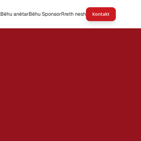
t
Bëhu anëtar
Bëhu Sponsor
Rreth nesh
Kontakt