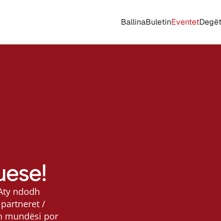
Ballina
Buletin
Eventet
Degë
uese!
 Aty ndodh 
partneret / 
en mundësi por 