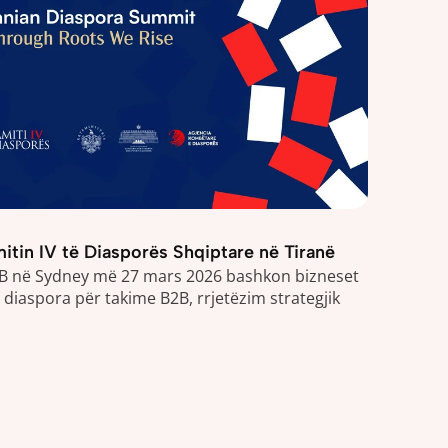
mitin IV të Diasporës Shqiptare në Tiranë
B në Sydney më 27 mars 2026 bashkon bizneset 
diaspora për takime B2B, rrjetëzim strategjik 