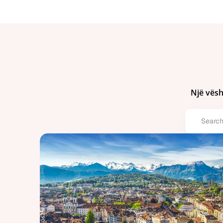
Një vësh
Search