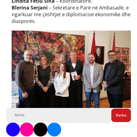
Lindita Fetiu Sina
 – Koordinatore.
Blerina Serjani
 – Sekretare e Parë në Ambasadë, e 
ngarkuar me çështjet e diplomacisë ekonomike dhe 
diasporës. 
Kerko
Kerko