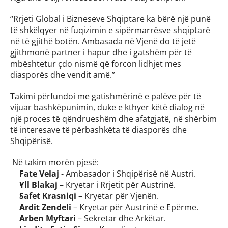
“Rrjeti Global i Bizneseve Shqiptare ka bërë një punë 
të shkëlqyer në fuqizimin e sipërmarrësve shqiptarë 
në të gjithë botën. Ambasada në Vjenë do të jetë 
gjithmonë partner i hapur dhe i gatshëm për të 
mbështetur çdo nismë që forcon lidhjet mes 
diasporës dhe vendit amë.”
Takimi përfundoi me gatishmërinë e palëve për të 
vijuar bashkëpunimin, duke e kthyer këtë dialog në 
një proces të qëndrueshëm dhe afatgjatë, në shërbim 
të interesave të përbashkëta të diasporës dhe 
Shqipërisë. 
 Në takim morën pjesë:
Fate Velaj
 - Ambasador i Shqipërisë në Austri. 
Yll Blakaj
 – Kryetar i Rrjetit për Austrinë.
Safet Krasniqi
 – Kryetar për Vjenën.
Ardit Zendeli
 – Kryetar për Austrinë e Epërme.
Arben Myftari
 – Sekretar dhe Arkëtar.