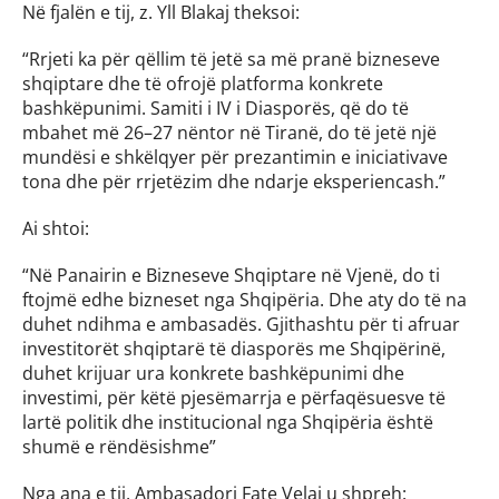
Në fjalën e tij, z. Yll Blakaj theksoi:
“Rrjeti ka për qëllim të jetë sa më pranë bizneseve 
shqiptare dhe të ofrojë platforma konkrete 
bashkëpunimi. Samiti i IV i Diasporës, që do të 
mbahet më 26–27 nëntor në Tiranë, do të jetë një 
mundësi e shkëlqyer për prezantimin e iniciativave 
tona dhe për rrjetëzim dhe ndarje eksperiencash.”
Ai shtoi:
“Në Panairin e Bizneseve Shqiptare në Vjenë, do ti 
ftojmë edhe bizneset nga Shqipëria. Dhe aty do të na 
duhet ndihma e ambasadës. Gjithashtu për ti afruar 
investitorët shqiptarë të diasporës me Shqipërinë, 
duhet krijuar ura konkrete bashkëpunimi dhe 
investimi, për këtë pjesëmarrja e përfaqësuesve të 
lartë politik dhe institucional nga Shqipëria është 
shumë e rëndësishme”
Nga ana e tij, Ambasadori Fate Velaj u shpreh: