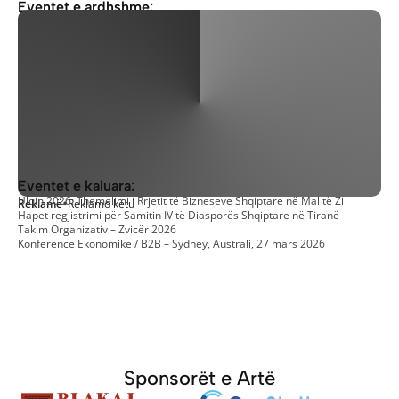
Eventet e ardhshme:
Konferenca IV “Ekonomia shpëton Luginën” vjen në Bujanoc
Panairi i Bizneseve Shqiptare në Austri – Vjenë 2026
Eventet e kaluara:
Ulqin 2026: Themelimi i Rrjetit të Bizneseve Shqiptare në Mal të Zi
Reklamë
•
Reklamo këtu
Hapet regjistrimi për Samitin IV të Diasporës Shqiptare në Tiranë
Takim Organizativ – Zvicër 2026
Konference Ekonomike / B2B – Sydney, Australi, 27 mars 2026
Sponsorët e Artë