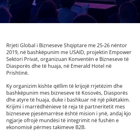
Rrjeti Global i Bizneseve Shqiptare me 25-26 nëntor 
2019, në bashkëpunim me USAID, projektin Empower 
Sektori Privat, organizuan Konventën e Bizneseve të 
Diasporës dhe të huaja, në Emerald Hotel në 
Prishtinë.
Ky organizim kishte qëllim të krijojë rrjetëzim dhe 
bashkëpunim mes bizneseve të Kosovës, Diasporës 
dhe atyre të huaja, duke i bashkuar në një pikëtakim. 
Krijimi i marrëdhënieve të reja të partneritetit mes 
bizneseve pjesëmarrëse është mision i ynë, andaj kjo 
ngjarje ofrojë mundësi të integrimit në fushën e 
ekonomisë përmes takimeve B2B.