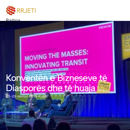
Ballina
Buletin
Degët
Bëhu anëtar
Eventet
Bëhu Sponsor
Rreth nesh
Kontakt
Konventën e Bizneseve të 
Diasporës dhe të huaja
•
25-26 nëntor 2019 
Lajm