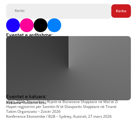
Kerko
Kerko
Eventet e ardhshme:
Konferenca IV “Ekonomia shpëton Luginën” vjen në Bujanoc
Panairi i Bizneseve Shqiptare në Austri – Vjenë 2026
Eventet e kaluara:
Ulqin 2026: Themelimi i Rrjetit të Bizneseve Shqiptare në Mal të Zi
Reklamë
•
Reklamo këtu
Hapet regjistrimi për Samitin IV të Diasporës Shqiptare në Tiranë
Takim Organizativ – Zvicër 2026
Konference Ekonomike / B2B – Sydney, Australi, 27 mars 2026