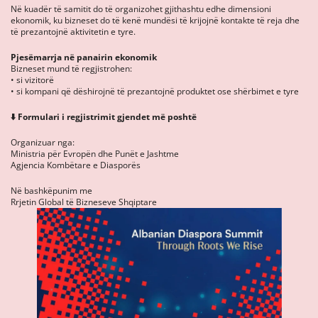
Në kuadër të samitit do të organizohet gjithashtu edhe dimensioni
ekonomik, ku bizneset do të kenë mundësi të krijojnë kontakte të reja dhe
të prezantojnë aktivitetin e tyre.
Pjesëmarrja në panairin ekonomik
Bizneset mund të regjistrohen:
• si vizitorë
• si kompani që dëshirojnë të prezantojnë produktet ose shërbimet e tyre
⬇️ Formulari i regjistrimit gjendet më poshtë
Organizuar nga:
Ministria për Evropën dhe Punët e Jashtme
Agjencia Kombëtare e Diasporës
Në bashkëpunim me
Rrjetin Global të Bizneseve Shqiptare