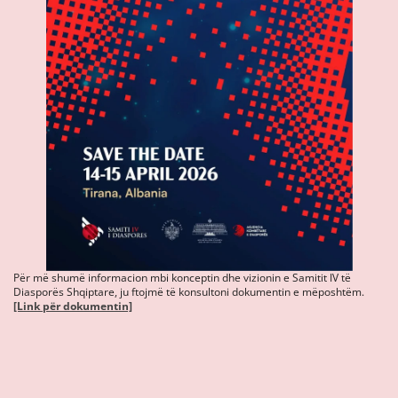
Për më shumë informacion mbi konceptin dhe vizionin e Samitit IV të
Diasporës Shqiptare, ju ftojmë të konsultoni dokumentin e mëposhtëm.
[Link për dokumentin]