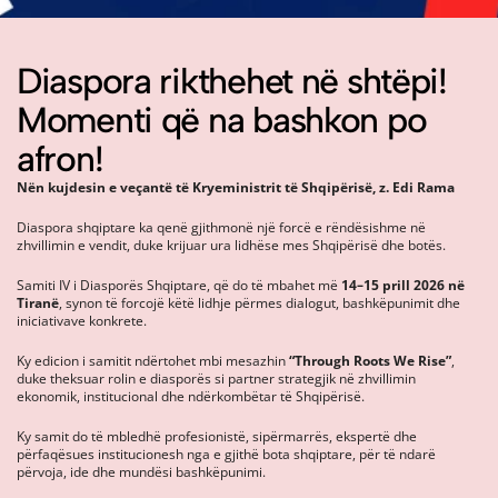
Diaspora rikthehet në shtëpi!
Momenti që na bashkon po
afron!
Nën kujdesin e veçantë të Kryeministrit të Shqipërisë, z. Edi Rama
Diaspora shqiptare ka qenë gjithmonë një forcë e rëndësishme në
zhvillimin e vendit, duke krijuar ura lidhëse mes Shqipërisë dhe botës.
Samiti IV i Diasporës Shqiptare, që do të mbahet më
14–15 prill 2026 në
Tiranë
, synon të forcojë këtë lidhje përmes dialogut, bashkëpunimit dhe
iniciativave konkrete.
Ky edicion i samitit ndërtohet mbi mesazhin
“Through Roots We Rise”
,
duke theksuar rolin e diasporës si partner strategjik në zhvillimin
ekonomik, institucional dhe ndërkombëtar të Shqipërisë.
Ky samit do të mbledhë profesionistë, sipërmarrës, ekspertë dhe
përfaqësues institucionesh nga e gjithë bota shqiptare, për të ndarë
përvoja, ide dhe mundësi bashkëpunimi.