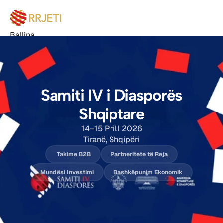
Ballina
Buletin
Degët
Bëhu anëtar
Eventet
Bëhu Sponsor
Samiti IV i Diasporës
Rreth nesh
Shqiptare
Kontakt
14–15 Prill 2026
Tiranë, Shqipëri
 Takime B2B
Partneritete të Reja
Mundësi Investimi
Bashkëpunim Ekonomik