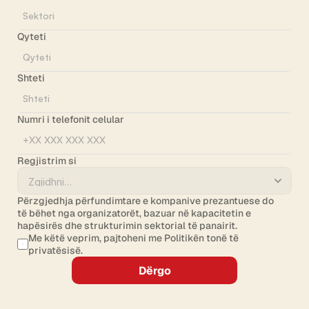
Qyteti
Shteti
Numri i telefonit celular
Regjistrim si
Përzgjedhja përfundimtare e kompanive prezantuese do 
të bëhet nga organizatorët, bazuar në kapacitetin e 
hapësirës dhe strukturimin sektorial të panairit.
Me këtë veprim, pajtoheni me Politikën tonë të 
privatësisë.
Dërgo