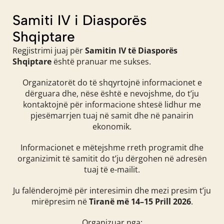
Samiti IV i Diasporës
Shqiptare
Regjistrimi juaj për
Samitin IV të Diasporës
Shqiptare
është pranuar me sukses.
Organizatorët do të shqyrtojnë informacionet e
dërguara dhe, nëse është e nevojshme, do t’ju
kontaktojnë për informacione shtesë lidhur me
pjesëmarrjen tuaj në samit dhe në panairin
ekonomik.
Informacionet e mëtejshme rreth programit dhe
organizimit të samitit do t’ju dërgohen në adresën
tuaj të e-mailit.
Ju falënderojmë për interesimin dhe mezi presim t’ju
mirëpresim në
Tiranë më 14–15 Prill 2026
.
Organizuar nga: